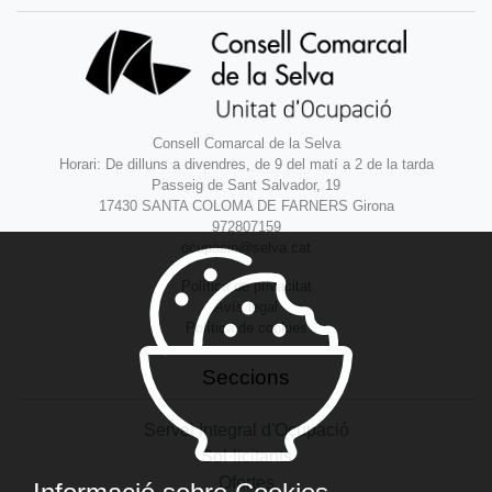
Consell Comarcal de la Selva
Horari: De dilluns a divendres, de 9 del matí a 2 de la tarda
Passeig de Sant Salvador, 19
17430 SANTA COLOMA DE FARNERS Girona
972807159
ocupacio@selva.cat
Política de privacitat
Avís legal
Política de cookies
Seccions
Servei Integral d'Ocupació
Sol·licitants
Ofertes