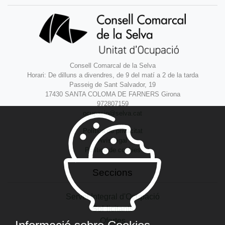
Consell Comarcal de la Selva
Horari: De dilluns a divendres, de 9 del matí a 2 de la tarda
Passeig de Sant Salvador, 19
17430 SANTA COLOMA DE FARNERS Girona
972807159
ocupacio@selva.cat
Política de privacitat
Avís legal
Política de cookies
Seccions
Servei Integral d'Ocupació
Sol·licitants
Ofertes