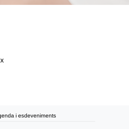
ix
genda i esdeveniments