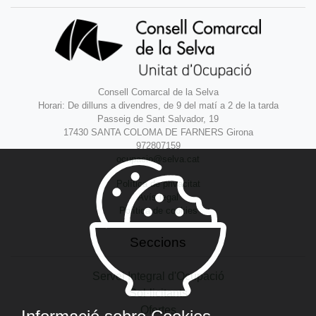
Consell Comarcal de la Selva
Horari: De dilluns a divendres, de 9 del matí a 2 de la tarda
Passeig de Sant Salvador, 19
17430 SANTA COLOMA DE FARNERS Girona
972807159
ocupacio@selva.cat
Política de privacitat
Avís legal
Política de cookies
Seccions
Servei Integral d'Ocupació
Sol·licitants
Ofertes