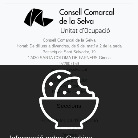
Consell Comarcal de la Selva
Horari: De dilluns a divendres, de 9 del matí a 2 de la tarda
Passeig de Sant Salvador, 19
17430 SANTA COLOMA DE FARNERS Girona
972807159
ocupacio@selva.cat
Política de privacitat
Avís legal
Política de cookies
Seccions
Servei Integral d'Ocupació
Sol·licitants
Ofertes