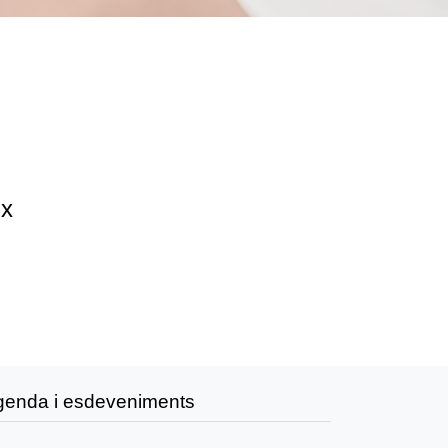
ix
genda i esdeveniments