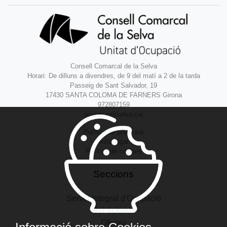
Consell Comarcal de la Selva
Horari: De dilluns a divendres, de 9 del matí a 2 de la tarda
Passeig de Sant Salvador, 19
17430 SANTA COLOMA DE FARNERS Girona
972807159
ocupacio@selva.cat
Política de privacitat
Avís legal
Política de cookies
Seccions
Servei Integral d'Ocupació
Sol·licitants
Ofertes