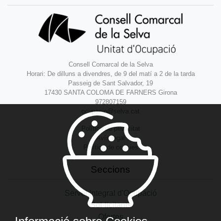
Consell Comarcal de la Selva
Horari: De dilluns a divendres, de 9 del matí a 2 de la tarda
Passeig de Sant Salvador, 19
17430 SANTA COLOMA DE FARNERS Girona
972807159
ocupacio@selva.cat
Política de privacitat
Avís legal
Política de cookies
Seccions
Servei Integral d'Ocupació
Sol·licitants
Ofertes