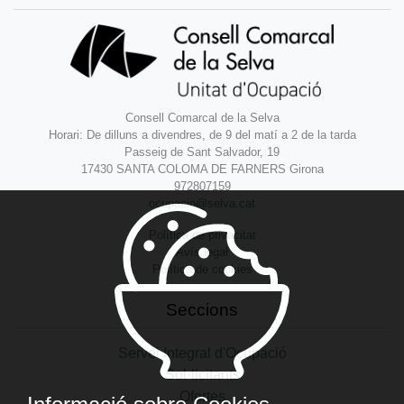
Consell Comarcal de la Selva
Horari: De dilluns a divendres, de 9 del matí a 2 de la tarda
Passeig de Sant Salvador, 19
17430 SANTA COLOMA DE FARNERS Girona
972807159
ocupacio@selva.cat
Política de privacitat
Avís legal
Política de cookies
Seccions
Servei Integral d'Ocupació
Sol·licitants
Ofertes