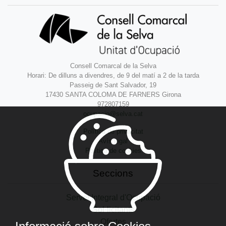
Consell Comarcal de la Selva
Horari: De dilluns a divendres, de 9 del matí a 2 de la tarda
Passeig de Sant Salvador, 19
17430 SANTA COLOMA DE FARNERS Girona
972807159
ocupacio@selva.cat
Política de privacitat
Avís legal
Política de cookies
Seccions
Servei Integral d'Ocupació
Sol·licitants
Ofertes