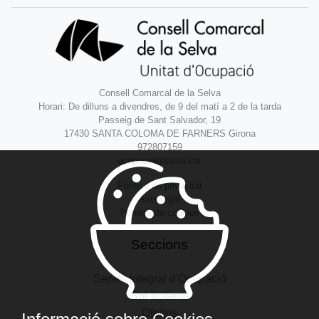
Consell Comarcal de la Selva
Horari: De dilluns a divendres, de 9 del matí a 2 de la tarda
Passeig de Sant Salvador, 19
17430 SANTA COLOMA DE FARNERS Girona
972807159
ocupacio@selva.cat
Política de privacitat
Avís legal
Política de cookies
Seccions
Servei Integral d'Ocupació
Sol·licitants
Ofertes