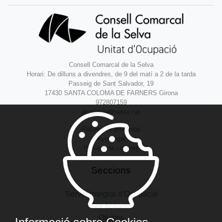
Consell Comarcal de la Selva
Horari: De dilluns a divendres, de 9 del matí a 2 de la tarda
Passeig de Sant Salvador, 19
17430 SANTA COLOMA DE FARNERS Girona
972807159
ocupacio@selva.cat
Política de privacitat
Avís legal
Política de cookies
Seccions
Servei Integral d'Ocupació
Sol·licitants
Ofertes