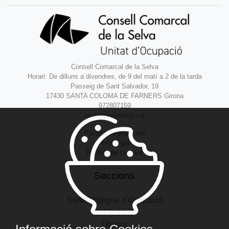
Consell Comarcal de la Selva
Horari: De dilluns a divendres, de 9 del matí a 2 de la tarda
Passeig de Sant Salvador, 19
17430 SANTA COLOMA DE FARNERS Girona
972807159
ocupacio@selva.cat
Política de privacitat
Avís legal
Política de cookies
Seccions
Servei Integral d'Ocupació
Sol·licitants
Ofertes