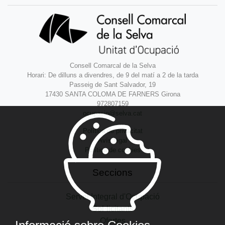
Consell Comarcal de la Selva
Horari: De dilluns a divendres, de 9 del matí a 2 de la tarda
Passeig de Sant Salvador, 19
17430 SANTA COLOMA DE FARNERS Girona
972807159
ocupacio@selva.cat
Política de privacitat
Avís legal
Política de cookies
Seccions
Servei Integral d'Ocupació
Sol·licitants
Ofertes