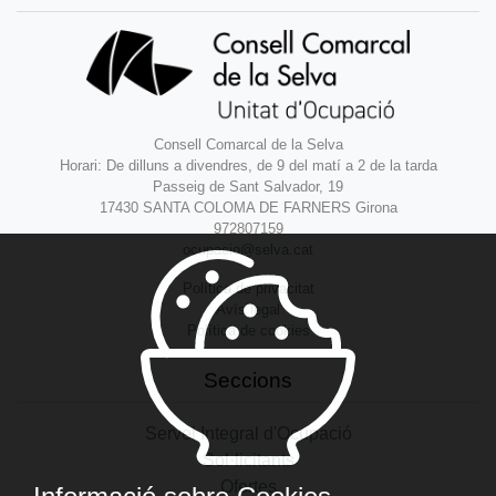
Consell Comarcal de la Selva
Horari: De dilluns a divendres, de 9 del matí a 2 de la tarda
Passeig de Sant Salvador, 19
17430 SANTA COLOMA DE FARNERS Girona
972807159
ocupacio@selva.cat
Política de privacitat
Avís legal
Política de cookies
Seccions
Servei Integral d'Ocupació
Sol·licitants
Ofertes