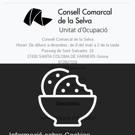
Consell Comarcal de la Selva
Horari: De dilluns a divendres, de 9 del matí a 2 de la tarda
Passeig de Sant Salvador, 19
17430 SANTA COLOMA DE FARNERS Girona
972807159
ocupacio@selva.cat
Política de privacitat
Avís legal
Política de cookies
Seccions
Servei Integral d'Ocupació
Sol·licitants
Ofertes