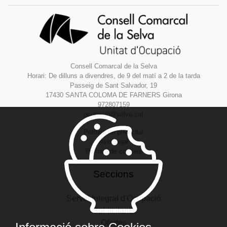
Consell Comarcal de la Selva
Horari: De dilluns a divendres, de 9 del matí a 2 de la tarda
Passeig de Sant Salvador, 19
17430 SANTA COLOMA DE FARNERS Girona
972807159
ocupacio@selva.cat
Política de privacitat
Avís legal
Política de cookies
Seccions
Servei Integral d'Ocupació
Sol·licitants
Ofertes