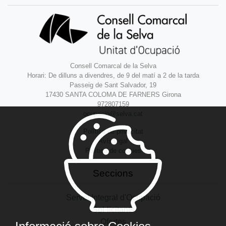
Consell Comarcal de la Selva
Horari: De dilluns a divendres, de 9 del matí a 2 de la tarda
Passeig de Sant Salvador, 19
17430 SANTA COLOMA DE FARNERS Girona
972807159
ocupacio@selva.cat
Política de privacitat
Avís legal
Política de cookies
Seccions
Servei Integral d'Ocupació
Sol·licitants
Ofertes