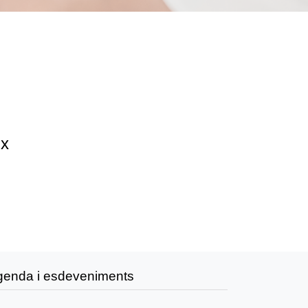
ix
genda i esdeveniments