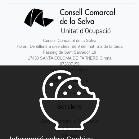
Consell Comarcal de la Selva
Horari: De dilluns a divendres, de 9 del matí a 2 de la tarda
Passeig de Sant Salvador, 19
17430 SANTA COLOMA DE FARNERS Girona
972807159
ocupacio@selva.cat
Política de privacitat
Avís legal
Política de cookies
Seccions
Servei Integral d'Ocupació
Sol·licitants
Ofertes