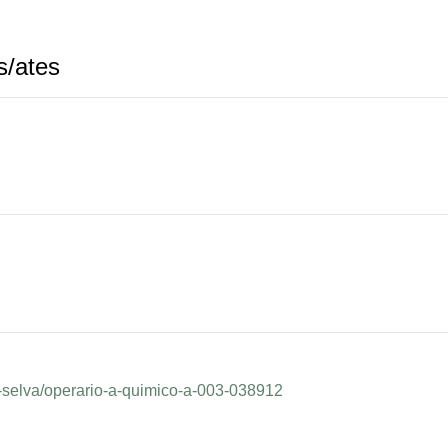
s/ates
a-selva/operario-a-quimico-a-003-038912