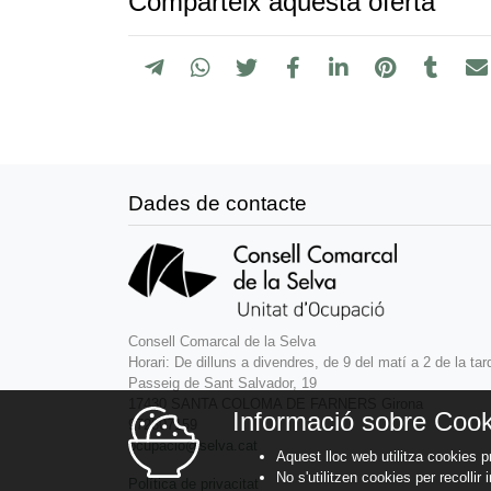
Comparteix aquesta oferta
Dades de contacte
Consell Comarcal de la Selva
Horari: De dilluns a divendres, de 9 del matí a 2 de la tar
Passeig de Sant Salvador, 19
17430 SANTA COLOMA DE FARNERS Girona
Informació sobre Cook
972807159
ocupacio@selva.cat
Aquest lloc web utilitza cookies p
No s'utilitzen cookies per recollir
Política de privacitat