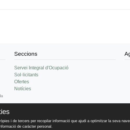
Seccions
A
Servei Integral d'Ocupació
Sol·licitants
Ofertes
Notícies
da
ies
ròpies i de tercers per recopilar informació que ajudi a optimitzar la seva nav
 informació de caràcter personal.