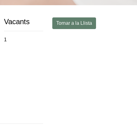
Vacants
Tornar a la Llista
1