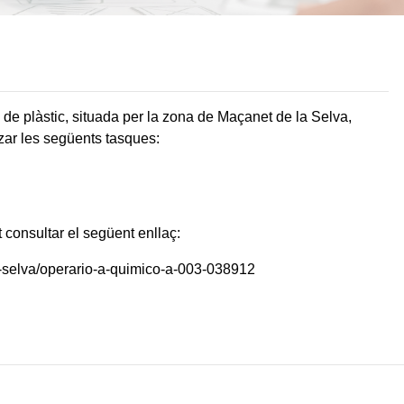
 de plàstic, situada per la zona de Maçanet de la Selva,
tzar les següents tasques:
ot consultar el següent enllaç:
a-selva/operario-a-quimico-a-003-038912