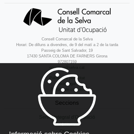
Consell Comarcal de la Selva
Horari: De dilluns a divendres, de 9 del matí a 2 de la tarda
Passeig de Sant Salvador, 19
17430 SANTA COLOMA DE FARNERS Girona
972807159
ocupacio@selva.cat
Política de privacitat
Avís legal
Política de cookies
Seccions
Servei Integral d'Ocupació
Sol·licitants
Ofertes