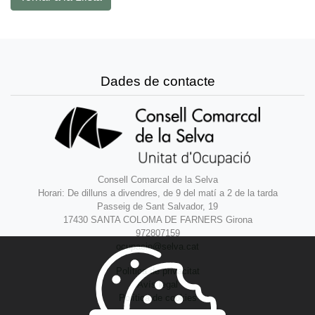
Dades de contacte
Consell Comarcal de la Selva
Horari: De dilluns a divendres, de 9 del matí a 2 de la tarda
Passeig de Sant Salvador, 19
17430 SANTA COLOMA DE FARNERS Girona
972807159
ocupacio@selva.cat
Política de privacitat
Avís legal
Política de cookies