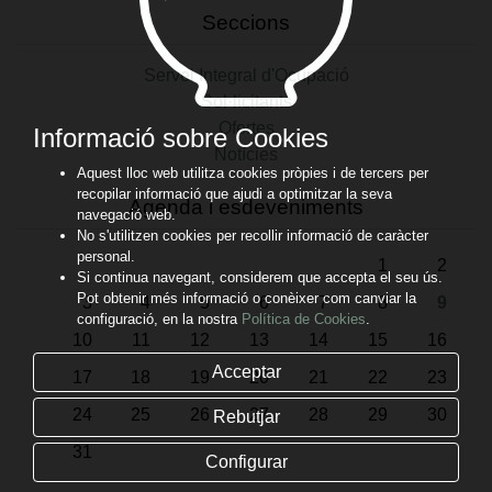
Seccions
Servei Integral d'Ocupació
Sol·licitants
Ofertes
Informació sobre Cookies
Notícies
Aquest lloc web utilitza cookies pròpies i de tercers per
recopilar informació que ajudi a optimitzar la seva
Agenda i esdeveniments
navegació web.
No s'utilitzen cookies per recollir informació de caràcter
personal.
1
2
Si continua navegant, considerem que accepta el seu ús.
Pot obtenir més informació o conèixer com canviar la
3
4
5
6
7
8
9
configuració, en la nostra
Política de Cookies
.
10
11
12
13
14
15
16
Acceptar
17
18
19
20
21
22
23
24
25
26
27
28
29
30
Rebutjar
31
Configurar