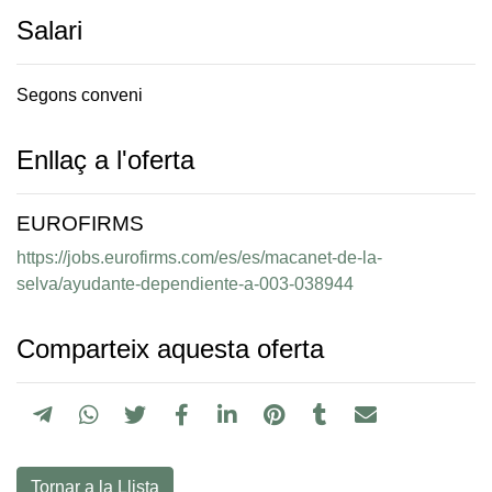
Salari
Segons conveni
Enllaç a l'oferta
EUROFIRMS
https://jobs.eurofirms.com/es/es/macanet-de-la-
selva/ayudante-dependiente-a-003-038944
Comparteix aquesta oferta
Tornar a la Llista