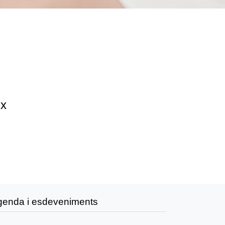
ix
genda i esdeveniments