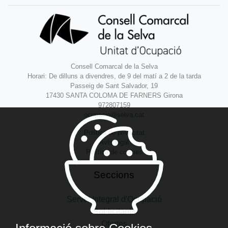
Consell Comarcal de la Selva
Horari: De dilluns a divendres, de 9 del matí a 2 de la tarda
Passeig de Sant Salvador, 19
17430 SANTA COLOMA DE FARNERS Girona
972807159
ocupacio@selva.cat
Política de privacitat
Avís legal
Política de cookies
Seccions
Servei Integral d'Ocupació
Sol·licitants
Ofertes