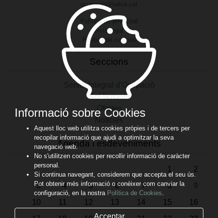
ocupacio@selva.cat
Política de privacitat
Avís legal
Política de cookies
Seccions
Servei Integral d'Ocupació
Sol·licitants
Ofertes
Informació sobre Cookies
Notícies
Aquest lloc web utilitza cookies pròpies i de tercers per
recopilar informació que ajudi a optimitzar la seva
Agenda i esdeveniments
navegació web.
No s'utilitzen cookies per recollir informació de caràcter
personal.
1
2
Si continua navegant, considerem que accepta el seu ús.
Pot obtenir més informació o conèixer com canviar la
3
4
5
6
7
8
9
configuració, en la nostra
Política de Cookies
.
10
11
12
13
14
15
16
Acceptar