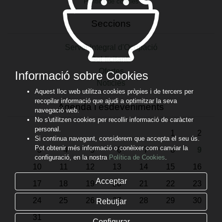
Política de cookies
Seccions
Servei Integral d'Ocupació
Sol·licitants
Ofertes
Informació sobre Cookies
Notícies
Aquest lloc web utilitza cookies pròpies i de tercers per
recopilar informació que ajudi a optimitzar la seva
Agenda i esdeveniments
navegació web.
No s'utilitzen cookies per recollir informació de caràcter
personal.
1
2
Si continua navegant, considerem que accepta el seu ús.
Pot obtenir més informació o conèixer com canviar la
3
4
5
6
7
8
9
configuració, en la nostra
Política de Cookies
.
10
11
12
13
14
15
16
Acceptar
17
18
19
20
21
22
23
24
25
26
27
28
29
30
Rebutjar
31
Configurar